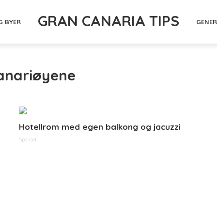
GRAN CANARIA TIPS
G BYER
GENER
kanariøyene
Hotellrom med egen balkong og jacuzzi
Sponset