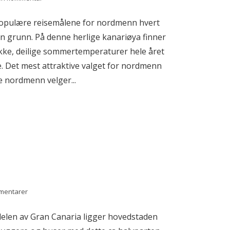
 populære reisemålene for nordmenn hvert
ten grunn. På denne herlige kanariøya finner
ikke, deilige sommertemperaturer hele året
e. Det mest attraktive valget for nordmenn
e nordmenn velger...
mentarer
delen av Gran Canaria ligger hovedstaden