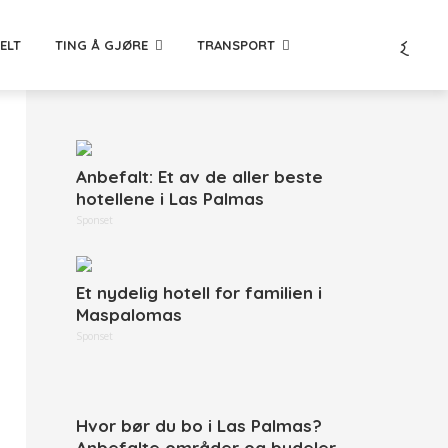
ELT
TING Å GJØRE
TRANSPORT
Anbefalt: Et av de aller beste
hotellene i Las Palmas
Sponset
Et nydelig hotell for familien i
Maspalomas
Sponset
Hvor bør du bo i Las Palmas?
Anbefalte områder og bydeler