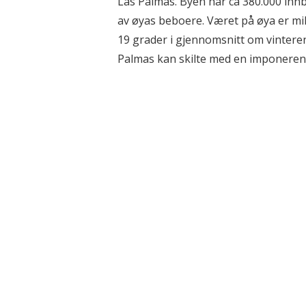
Las Palmas. Byen har ca 380.000 inn
av øyas beboere. Været på øya er mi
19 grader i gjennomsnitt om vinter
Palmas kan skilte med en imponerend