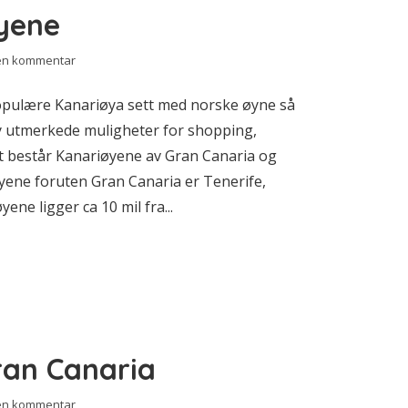
yene
 en kommentar
opulære Kanariøya sett med norske øyne så
y utmerkede muligheter for shopping,
talt består Kanariøyene av Gran Canaria og
øyene foruten Gran Canaria er Tenerife,
ne ligger ca 10 mil fra...
ran Canaria
 en kommentar