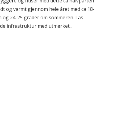
byggere og huser med dette ca halvparten
ldt og varmt gjennom hele året med ca 18-
en og 24-25 grader om sommeren. Las
e infrastruktur med utmerket...