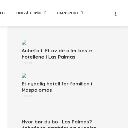
ELT
TING Å GJØRE
TRANSPORT
Anbefalt: Et av de aller beste
hotellene i Las Palmas
Sponset
Et nydelig hotell for familien i
Maspalomas
Sponset
Hvor bør du bo i Las Palmas?
Anbefalte områder og bydeler