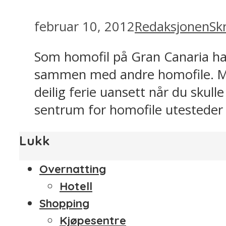
februar 10, 2012
Redaksjonen
Sk
Som homofil på Gran Canaria har
sammen med andre homofile. Med
deilig ferie uansett når du skulle
sentrum for homofile utesteder s
Lukk
Overnatting
Hotell
Shopping
Kjøpesentre