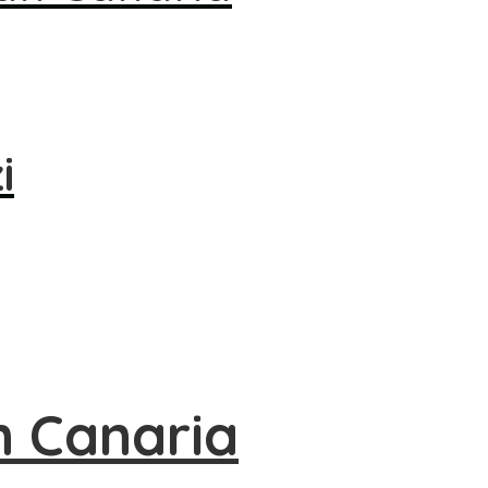
i
n Canaria