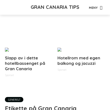
GRAN CANARIA TIPS
MENY
Tag - gaver
Slapp av i dette
Hotellrom med egen
hotellbassenget på
balkong og jacuzzi
Gran Canaria
Sponset
Sponset
GENERELT
Etikette på Gran Canaria