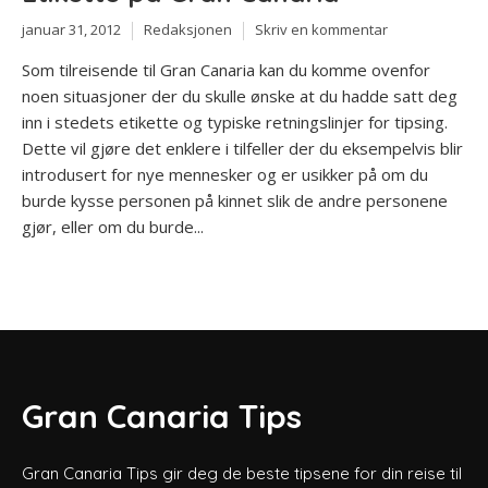
januar 31, 2012
Redaksjonen
Skriv en kommentar
Som tilreisende til Gran Canaria kan du komme ovenfor
noen situasjoner der du skulle ønske at du hadde satt deg
inn i stedets etikette og typiske retningslinjer for tipsing.
Dette vil gjøre det enklere i tilfeller der du eksempelvis blir
introdusert for nye mennesker og er usikker på om du
burde kysse personen på kinnet slik de andre personene
gjør, eller om du burde...
Gran Canaria Tips
Gran Canaria Tips gir deg de beste tipsene for din reise til