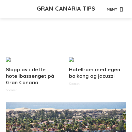
GRAN CANARIA TIPS
MENY
Tag - bungalow
Slapp av i dette
Hotellrom med egen
hotellbassenget på
balkong og jacuzzi
Gran Canaria
Sponset
Sponset