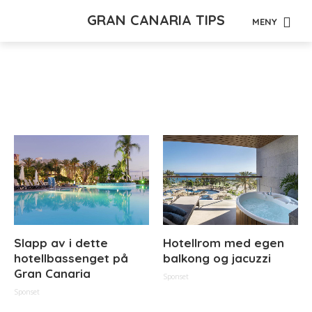
GRAN CANARIA TIPS
MENY
Tag - agueda
Slapp av i dette
Hotellrom med egen
hotellbassenget på
balkong og jacuzzi
Gran Canaria
Sponset
Sponset