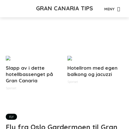
GRAN CANARIA TIPS
MENY
Tag - gardermoen
Slapp av i dette
Hotellrom med egen
hotellbassenget på
balkong og jacuzzi
Gran Canaria
Sponset
Sponset
FLY
Fly fra Oslo Gardermoen til Gran