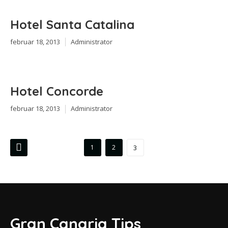
Hotel Santa Catalina
februar 18, 2013
Administrator
Hotel Concorde
februar 18, 2013
Administrator
Innleggnavigasjon
1
2
3
Gran Canaria Tips